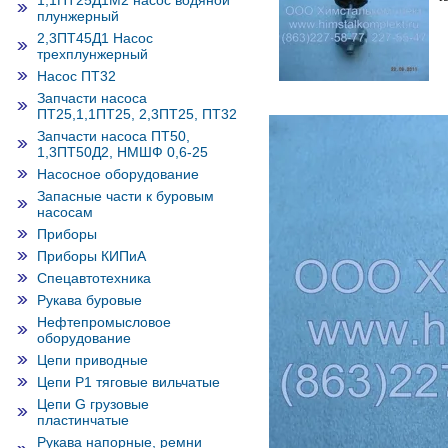
1,1ПТ25Д1М2 насос водяной
плунжерный
2,3ПТ45Д1 Насос
трехплунжерный
Насос ПТ32
Запчасти насоса
ПТ25,1,1ПТ25, 2,3ПТ25, ПТ32
Запчасти насоса ПТ50,
1,3ПТ50Д2, НМШФ 0,6-25
Насосное оборудование
Запасные части к буровым
насосам
Приборы
Приборы КИПиА
Спецавтотехника
Рукава буровые
Нефтепромысловое
оборудование
Цепи приводные
Цепи Р1 тяговые вильчатые
Цепи G грузовые
пластинчатые
Рукава напорные, ремни